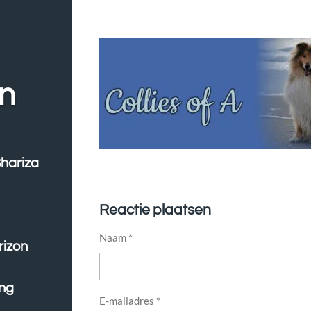
n
Shariza
Reactie plaatsen
Naam *
rizon
ing
E-mailadres *