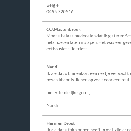
Belgie
0495 720516
O.J.Mastenbroek
Moet u helaas mededelen dat ik gisteren Sco
heb moeten laten inslapen. Het was een gewel
enthousiast. Te triest....
Nandi
Ik zie dat u binnenkort een nestje verwacht e
beschikbaar is. Ik ben op zoek naar een reutj
met vriendelijke groet,
Nandi
Herman Drost
Ik zie dat u fokplannen heeft in mei, zijn er 