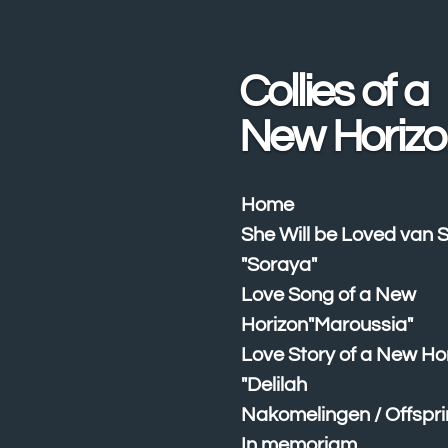
Ga
direct
naar
Collies of a
de
hoofdinhoud
New Horizo
Home
She Will be Loved van 
"Soraya"
Love Song of a New
Horizon"Maroussia"
Love Story of a New Ho
"Delilah
Nakomelingen / Offspr
In memoriam