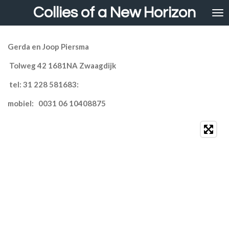
Collies of a New Horizon
Ga
direct
naar
de
Gerda en Joop Piersma
hoofdinhoud
Tolweg 42 1681NA Zwaagdijk
tel: 31 228 581683:
mobiel:
0031 06 10408875